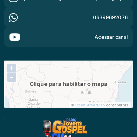
06399692076
Acessar canal
+
−
Clique para habilitar o mapa
©
OpenStreetMap
contributors.